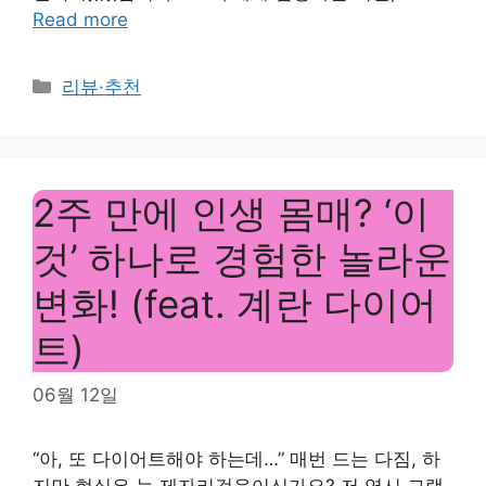
Read more
Categories
리뷰·추천
2주 만에 인생 몸매? ‘이
것’ 하나로 경험한 놀라운
변화! (feat. 계란 다이어
트)
06월 12일
“아, 또 다이어트해야 하는데…” 매번 드는 다짐, 하
지만 현실은 늘 제자리걸음이신가요? 저 역시 그랬