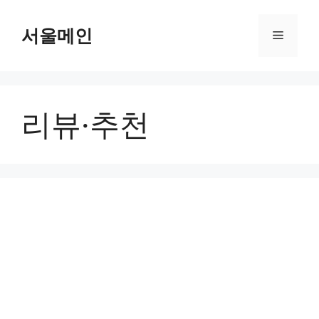
Skip
to
서울메인
Menu
content
리뷰·추천