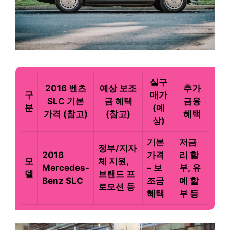
실구
2016 벤츠
예상 보조
추가
구
매가
SLC 기본
금 혜택
금융
분
(예
가격 (참고)
(참고)
혜택
상)
기본
저금
정부/지자
2016
가격
리 할
모
체 지원,
Mercedes-
– 보
부, 유
델
브랜드 프
Benz SLC
조금
예 할
로모션 등
혜택
부 등