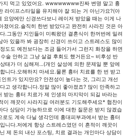
가지 먹고 있었어요. wwwwwwww진짜 변명 말고 흉
강한 라이프스타일을 유지해야 잘 되는 거 아닌가요?(아
렇게 요양에만 신경쓰다보니 레이저 받았을 때는 이게 나
아졌어요.솔직히 한번 받았다고 완전히 사라진 것은 아
졌다.그동안 지인들이 미뤄왔던 결혼식이 한꺼번에 밀려
 남아 있을까 봐 굉장히 신경이 쓰이고 스트레스도 많이
 정도도 예전보다는 조금 들어가서 그런지 화장을 하면
 수술 안하고 그냥 살걸 후회도 했거든요~ 비후성 반
상태가 더 심해져…(개인 살성에 의한 문제일 뿐 앞에
합니다.오해하지 마세요.물론 흉터 치료를 한 번 받고
포인트가 있지만요? 안전성이 높다는 것, 그리고 개선
있다고 생각합니다.정말 많이 좋아졌죠? 많이 만족하고
 받는 흉터 치료가 제 인생의 마지막이 되길 바라는
적이 깨끗이 사라지길 여러분도 기도해주세요* 협찬이
인마다 상담이 가능하므로 이에 대한 질문은 받지 않겠습
앞으로도 계속 다닐 생각인데 홍대피부과에서 받는 흉터
음입니다.저에게 항상 스트레스였던 이 흔적이 깨끗이
 제 돈의 내산 포스팅, 치료 결과는 개인마다 상담이