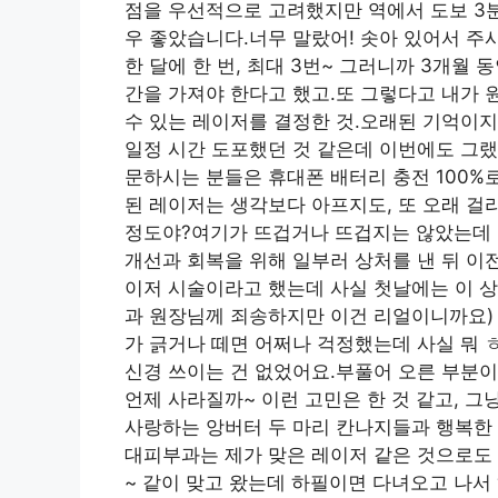
점을 우선적으로 고려했지만 역에서 도보 3분
우 좋았습니다.너무 말랐어! 솟아 있어서 주
한 달에 한 번, 최대 3번~ 그러니까 3개월 
간을 가져야 한다고 했고.또 그렇다고 내가 
수 있는 레이저를 결정한 것.오래된 기억이
일정 시간 도포했던 것 같은데 이번에도 그랬
문하시는 분들은 휴대폰 배터리 충전 100%
된 레이저는 생각보다 아프지도, 또 오래 걸
정도야?여기가 뜨겁거나 뜨겁지는 않았는데 
개선과 회복을 위해 일부러 상처를 낸 뒤 이
이저 시술이라고 했는데 사실 첫날에는 이 
과 원장님께 죄송하지만 이건 리얼이니까요) 
가 긁거나 떼면 어쩌나 걱정했는데 사실 뭐 
신경 쓰이는 건 없었어요.부풀어 오른 부분이 
언제 사라질까~ 이런 고민은 한 것 같고, 그
사랑하는 앙버터 두 마리 칸나지들과 행복한 
대피부과는 제가 맞은 레이저 같은 것으로도
~ 같이 맞고 왔는데 하필이면 다녀오고 나서