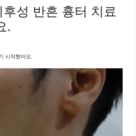
후성 반흔 흉터 치료
요.
기 시작했어요.