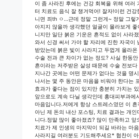
이 좀 사라진 후에는 건강 회복을 위해 여러 
터 치료도 음식 잘 챙겨먹어! 잘자!이런 건
니면 죄th ㅇ…근데 정말 그런게~ 정말 그
아지지 않을까 생각했던 얼굴이 몰라보게 좋
니지만 일단 붉은 기운은 흔적도 없이 사라
와서 신경 써서 가야 할 자리에 진한 자국이
받았는데 붉은 빛이 사라지고 두껍게 올라온
수술 전과 큰 차이가 없는 정도? 사실 한동안
흔이라는 저주받은 살성 때문에 수술 전보다 
지나간 곳에는 어떤 문제가 없다는 것을 명시
나서는 몇 주 동안은 마음을 비워야 한다는 
효과가 좋다는 점이 있지만 충분히 가치는 
앞으로도 계속 다닐 생각인데 홍대피부과에서
마음입니다.저에게 항상 스트레스였던 이 흔
아닌 제 돈의 내산 포스팅, 치료 결과는 개
니다.정말 많이 좋아졌죠? 많이 만족하고 
치료가 제 인생의 마지막이 되길 바라는 마
사라지길 여러분도 기도해주세요* 협찬이 아닌