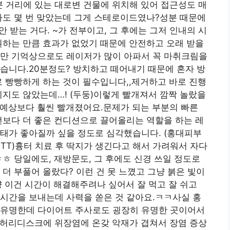
 거리에 있는 대로변 건물에 위치해 있어 접근성도 매
사도 몇 번 맞았는데 그게 스테로이드였나?성분 때문에
동안 받는 거다. ~가 전부이고, 그 후에는 그저 인내의 시
원하는 만큼 효과가 없었기 때문에 안전하고 오래 받을
지만 기억상으로도 레이저가 많이 아파서 꼭 마취크림을
습니다.20분정도? 방치하고 떼어내기 때문에 혼자 방
로 빵빵하게 하는 것이 필수입니다,,제거하고 바로 진행
리지도 않았는데…! (두둥)이렇게 빨개져서 깜짝 놀랐을
예상보다 훨씬 빨개졌어요.문제가 되는 부분의 빠른
전보다 더 좋은 컨디션으로 끌어올리는 역할을 하는 레
상태가 좋아질까 싶을 정도로 심각했습니다. (홍대피부
TT)흉터 치료 후 딱지가 생긴다고 해서 가려워서 자다
ㅎㅎ 당일에도, 재방문도, 그 후에도 신경 쓰일 정도로
더 부풀어 올랐다? 이런 건 못 느꼈고 그냥 붉은 빛이
냥 이건 시간이 해결해주려나 싶어서 잘 먹고 잘 쉬고
시간을 보내는데 사력을 쏟은 것 같아요.ㅋㅋ사실 홍
 유명한데 다이어트 주사로도 굉장히 유명한 곳이어서
 허리디스크에 위장염에 온갖 악재가 겹쳐서 장염 증상