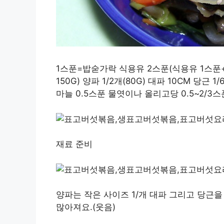
1스푼=밥숟가락 식용유 2스푼(식용유 1스푼+
150G) 양파 1/2개(80G) 대파 10CM 당근
마늘 0.5스푼 물엿이나 올리고당 0.5~2/3스
재료 준비
양파는 작은 사이즈 1/개 대파 그리고 당근
많아져요.(웃음)