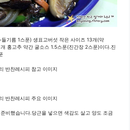
들기름 1스푼) 생표고버섯 작은 사이즈 13개(약
 1/6개 홍고추 약간 굴소스 1.5스푼(진간장 2스푼)이다.진
푼
을 준비했습니다.당근을 넣으면 색감도 살고 양도 조금