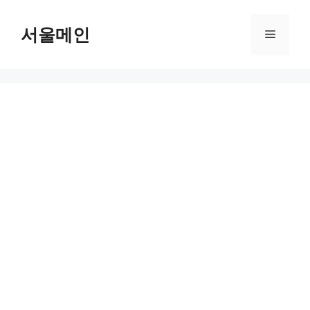
Skip
to
서울메인
Menu
content