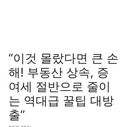
“이것 몰랐다면 큰 손
해! 부동산 상속, 증
여세 절반으로 줄이
는 역대급 꿀팁 대방
출”