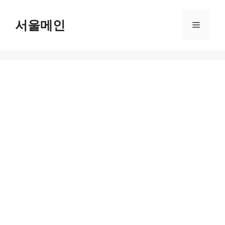
Skip
to
서울메인
Menu
content