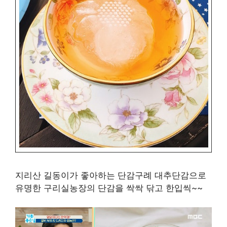
지리산 길동이가 좋아하는 단감구례 대추단감으로
유명한 구리실농장의 단감을 싹싹 닦고 한입씩~~