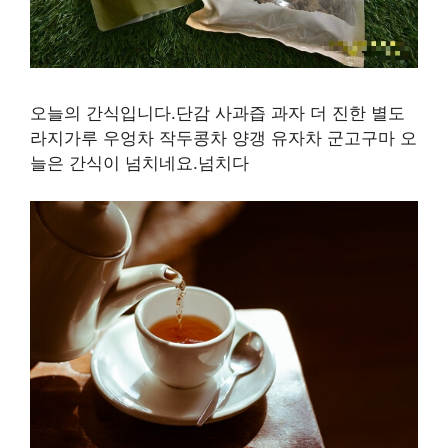
오늘의 간식입니다.단감 사과즙 과자 더 진한 별도
라지가루 우엉차 작두콩차 양갱 유자차 군고구마 오
늘은 간식이 넘치네요.넘치다