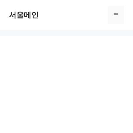
Skip
to
서울메인
Menu
content