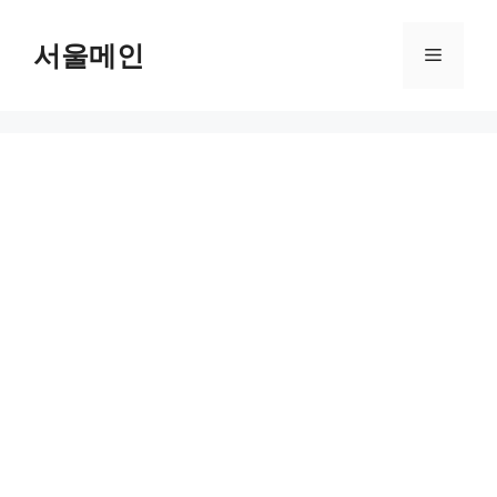
Skip
to
서울메인
Menu
content