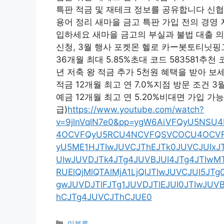
특판 적금 및 재테크 정보를 공유합니다 신협,
용어 정리 새마을 금고 특판 가입 전의 경영 
입하세요 새마을 금고의 부실과 불법 대출 의
신청, 3월 행사 포켓몬 헬로 카ー봇토티닛핑그
36개월 최대 5.85%초대 코드 583581추천
년 저축 왕 적금 추가 5천원 혜택을 받아 보
적금 12개월 최고 연 7.0%지점 방문 조건 
예금 12개월 최고 연 5.20%비대면 가입 가능
급)
https://www.youtube.com/watch?
v=9jlnVqlN7e0&pp=ygW6AiVFQyU5NS
4OCVFQyU5RCU4NCVFQSVCOCU4OCV
yU5ME1HJTIwJUVCJThEJTk0JUVCJUIxJT
UIwJUVDJTk4JTg4JUVBJUI4JTg4JTIwMTI
RUElQjMlQTAlMjA1LjQlJTIwJUVCJUI5J
gwJUVDJTlFJTg1JUVDJTlEJUI0JTIwJUV
hCJTg4JUVCJThCJUE0
Categories
미분류