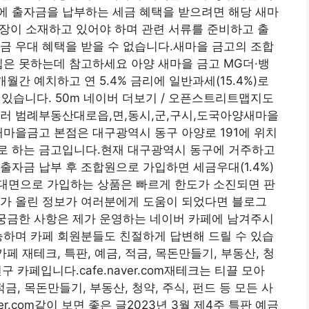
에 출자금을 납부하는 세금 혜택을 받으려면 해당 새마
사업장이 소재하고 있어야 하며 관련 서류를 준비하고 출
금 우대 혜택을 받을 수 없습니다.새마을 금고의 조합
입은 못하는데 참고하세요 아양 새마을 금고 MG더·뱅
개월간 예치하고 연 5.4% 금리에 일반과세(15.4%)로
수 있습니다. 50m 네이버 더보기 / 오픈스트리트맵지도
러 범례부동산대로읍,면,동시,군,구시,도국아양새마을
새마을금고 본점은 대구광역시 동구 아양로 191에 위치
로 하는 금고입니다.현재 대구광역시 동구에 거주하고
출자금 납부 후 조합원으로 가입하면 세금우대(1.4%)
대면으로 가입하는 상품은 빠르게 한도가 소진되면 판
제가 올린 정보가 여러분에게 도움이 되었다면 블로그
.궁금한 사항은 제가 운영하는 네이버 카페에 남겨주시
능하며 카페 회원분들도 친절하게 답변해 드릴 수 있습
페 재테크, 특판, 예금, 적금, 목돈만들기, 부동산, 청
구 카페입니다.cafe.naver.com재테크는 티끌 모아
적금, 목돈만들기, 부동산, 청약, 주식, 펀드 등 모든 사
er.com같이 보면 좋은 글2023년 3월 제4주 특판 예금