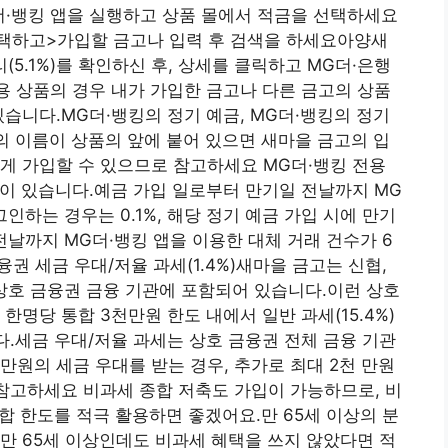
더·뱅킹 앱을 실행하고 상품 몰에서 적금을 선택하세요
택하고>가입할 금고나 입력 후 검색을 하세요아양새
.1%)를 확인하신 후, 상세를 클릭하고 MG더·은행
용 상품의 경우 내가 가입한 금고나 다른 금고의 상품
있습니다.MG더·뱅킹의 정기 예금, MG더·뱅킹의 정기
킹의 이름이 상품의 앞에 붙어 있으면 새마을 금고의 입
게 가입할 수 있으므로 참고하세요 MG더·뱅킹 전용
건이 있습니다.예금 가입 일로부터 만기일 전날까지 MG
인하는 경우는 0.1%, 해당 정기 예금 가입 시에 만기
 전날까지 MG더·뱅킹 앱을 이용한 대체 거래 건수가 6
금융권 세금 우대/저율 과세(1.4%)새마을 금고는 신협,
에 상호 금융권 금융 기관에 포함되어 있습니다.이런 상호
한명당 통합 3천만원 한도 내에서 일반 과세(15.4%)
니다.세금 우대/저율 과세는 상호 금융권 전체 금융 기관
만원의 세금 우대를 받는 경우, 추가로 최대 2천 만원
 참고하세요 비과세 종합 저축도 가입이 가능하므로, 비
합 한도를 적극 활용하면 좋겠어요.만 65세 이상의 분
만 65세 이상인데도 비과세 혜택을 쓰지 않았다면 적