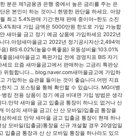
한 분은 제1금융권 은행 중에서 높은 금리를 주는 은
단은 본인이 하는 것이니 현명한 판단을 하세요. 아양
개월 최고 5.4%판매 기간:현재 판매 중이야~한도 소진
연 5.4%최대 가입 금액은 5000만원 한도로 가입 가능합
얀 새마을 금고 정기 예금 상품에 가입하세요 2022년
니다.아양새마을금고 2022년 정기공시자산:2,494억
 BIS:6.02%(높을수록좋음) 유동성비율:103.01%
좋음)새마을금고 특판가입 전에 경영지표 BIS 자기
하세요 요즘 새마을금고에서 판매하는 고금리 특판상
험합니다… blog.naver.com새마을금고에 가입하
고 가입하는 습관을 들이는 것이 좋습니다.어떤 지표
호한지 그 포스팅을 통해 확인할 수 있습니다. MG더뱅
뱅킹 전용 상품이 정기 예금 비대면 가입 방법은 생각
니다.만약 새마을 금고 입출금 통장이 하나도 없거나 산
개 이상의 새마을 금고( 산 산 모바일)입출금 통장을
명심하세요 만약 새마을 금고 입출금 통장이 현재 하나
상상 모바일(입출금)통장을 신규 개설할 경우 20영업일
 입출금 통장과 산 산 모바일 통장을 하나라도 있으