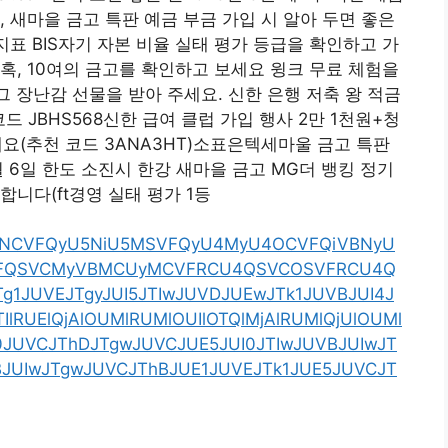
 새마을 금고 특판 예금 부금 가입 시 알아 두면 좋은
지표 BIS자기 자본 비율 실태 평가 등급을 확인하고 가
혹, 10여의 금고를 확인하고 보세요 윙크 무료 체험을
 장난감 선물을 받아 주세요. 신한 은행 저축 왕 적금
 코드 JBHS568신한 급여 클럽 가입 행사 2만 1천원+청
세요(추천 코드 3ANA3HT)소표은텍세마울 금고 특판
3월 6일 한도 소진시 한강 새마을 금고 MG더 뱅킹 정기
합니다(ft경영 실태 평가 1등
U4NCVFQyU5NiU5MSVFQyU4MyU4OCVFQiVBNyU
FQSVCMyVBMCUyMCVFRCU4QSVCOSVFRCU4Q
g1JUVEJTgyJUI5JTIwJUVDJUEwJTk1JUVBJUI4J
lRUElQjAlOUMlRUMlOUIlOTQlMjAlRUMlQjUlOUMl
Tg0JUVCJThDJTgwJUVCJUE5JUI0JTIwJUVBJUIwJT
BJUIwJTgwJUVCJThBJUE1JUVEJTk1JUE5JUVCJT