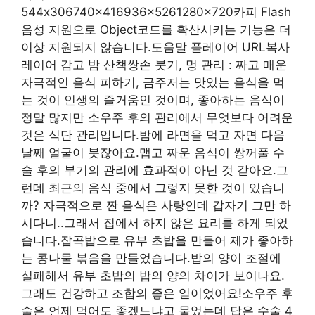
544x306740x416936x5261280x720카피 Flash
음성 지원으로 Object코드를 확산시키는 기능은 더
이상 지원되지 않습니다.도움말 플레이어 URL복사
레이어 감고 밤 산책쌍손 붓기, 멍 관리 : 짜고 매운
자극적인 음식 피하기, 금주저는 맛있는 음식을 먹
는 것이 인생의 즐거움인 것이며, 좋아하는 음식이
정말 많지만 소우주 후의 관리에서 무엇보다 어려운
것은 식단 관리입니다.밤에 라면을 먹고 자면 다음
날째 얼굴이 붓잖아요.맵고 짜운 음식이 쌍꺼풀 수
술 후의 부기의 관리에 효과적이 아닌 것 같아요.그
런데 최근의 음식 중에서 그렇지 못한 것이 있습니
까? 자극적으로 짠 음식은 사랑인데 갑자기 그만 하
시다니..그래서 집에서 하지 않은 요리를 하게 되었
습니다.잡곡밥으로 유부 초밥을 만들어 제가 좋아하
는 콩나물 볶음을 만들었습니다.밥의 양이 조절에
실패해서 유부 초밥의 밥의 양의 차이가 보이나요.
그래도 건강하고 조합의 좋은 일이었어요!소우주 후
술은 언제 먹어도 좋겠느냐고 물었는데 답은 수술 4