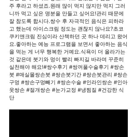
주 후라고 하셨죠.원래 많이 먹지 않지만 먹지 그러
니까 먹고 싶은 명분을 만들고 싶어요!관리 때문에
잘 참도록 합시다.쌍수 후 자극적인 음식은 피하라
고 했는데 아이스크림 정도는 괜찮지 않나요?초코
쿠키앤크림 진심이라 산책하던 곳 하나 데리고 왔어
요.좋아하는 예능 프로그램을 보면서 좋아하는 음식
을 먹는 게 너무 행복한 거예요.식욕이 더 올라가는
것 같은데 붓기와 멍이 빨리 빠지길 바라며 꾸준히
실천해야 해요!#쌍수후기 #쌍꺼풀수술후기 #쌍손
붓 #매실몰쌍손붓 #쌍손붓기간 #쌍손붓관리 #쌍손
구멍 #쌍손구멍빼기 #쌍손수술 #인라인쌍손 #인아
웃쌍손 #절개쌍손 #눈가교정 #냉찜질 #건강한 식
단