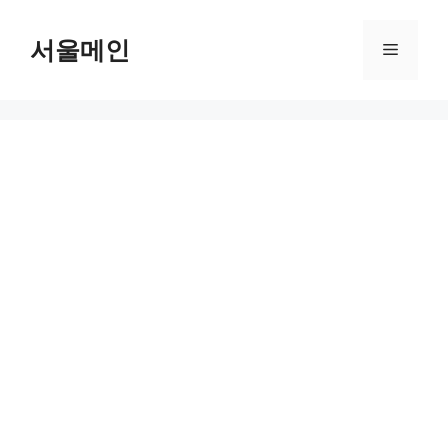
Skip
to
서울메인
Menu
content