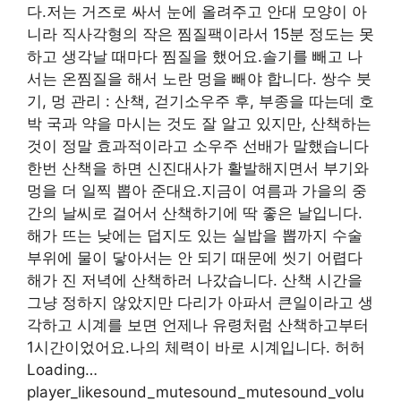
다.저는 거즈로 싸서 눈에 올려주고 안대 모양이 아
니라 직사각형의 작은 찜질팩이라서 15분 정도는 못
하고 생각날 때마다 찜질을 했어요.솔기를 빼고 나
서는 온찜질을 해서 노란 멍을 빼야 합니다. 쌍수 붓
기, 멍 관리 : 산책, 걷기소우주 후, 부종을 따는데 호
박 국과 약을 마시는 것도 잘 알고 있지만, 산책하는
것이 정말 효과적이라고 소우주 선배가 말했습니다
한번 산책을 하면 신진대사가 활발해지면서 부기와
멍을 더 일찍 뽑아 준대요.지금이 여름과 가을의 중
간의 날씨로 걸어서 산책하기에 딱 좋은 날입니다.
해가 뜨는 낮에는 덥지도 있는 실밥을 뽑까지 수술
부위에 물이 닿아서는 안 되기 때문에 씻기 어렵다
해가 진 저녁에 산책하러 나갔습니다. 산책 시간을
그냥 정하지 않았지만 다리가 아파서 큰일이라고 생
각하고 시계를 보면 언제나 유령처럼 산책하고부터
1시간이었어요.나의 체력이 바로 시계입니다. 허허
Loading…
player_likesound_mutesound_mutesound_volu