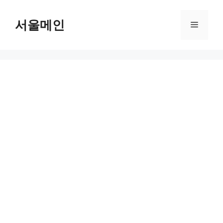
Skip
to
서울메인
Menu
content