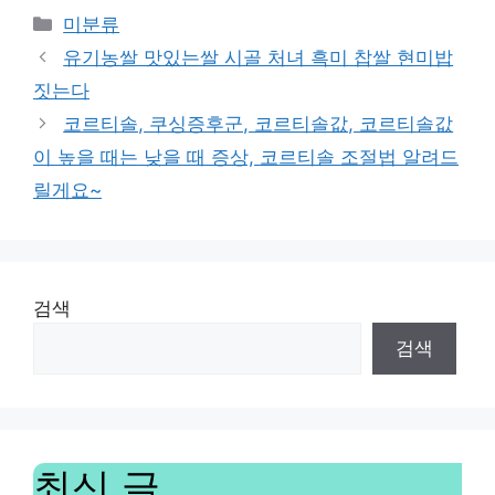
Categories
미분류
유기농쌀 맛있는쌀 시골 처녀 흑미 찹쌀 현미밥
짓는다
코르티솔, 쿠싱증후군, 코르티솔값, 코르티솔값
이 높을 때는 낮을 때 증상, 코르티솔 조절법 알려드
릴게요~
검색
검색
최신 글