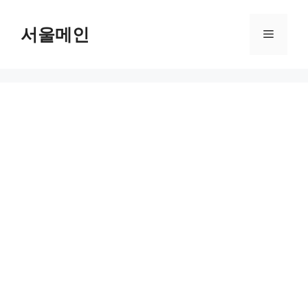
Skip
to
서울메인
Menu
content