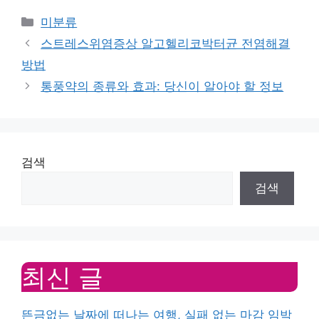
Categories
미분류
스트레스위염증상 알고헬리코박터균 전염해결
방법
통풍약의 종류와 효과: 당신이 알아야 할 정보
검색
검색
최신 글
뜬금없는 날짜에 떠나는 여행, 실패 없는 마감 임박