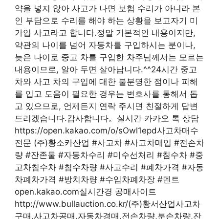
약을 넣지 않아 사고가 나면 보험 수리가 아니라 본
인 부담으로 수리를 해야 하는 상황을 보고자기 미
가입 사고라고 합니다.정말 기본적인 내용이지만,
약관의 나이를 넘어 자동차를 구입하시는 분이나,
늦은 나이로 중고 차를 구입한 차주님께서는 모르는
내용이므로, 알아 두면 살아납니다.^^24시간 중고
차와 사고 차의 구입에 대한 불분명한 점이나 피해
를 입고 도움이 필요한 경우는 변호사를 통해서 돕
고 있으므로, 언제든지 연락 주시면 친절하게 답변
드리겠습니다.감사합니다。실시간 카카오 톡 상담
https://open.kakao.com/o/sOwl1epd사고차매수
전문 (주)황소카산업 #사고차 #사고차매입 #전손차
량 #잔존물 #자동차수리 #미수선처리 #침수차 #중
고차침수차 #침수차량 #사고수리 #폐차가격 #자동
차폐차가격 #방치차량 #수입차폐차장 #덴트
open.kakao.com실시간경 공매사이트
http://www.bullauction.co.kr/(주)황서산업사고차
구매,사고차공매,자동차경매,전손차량,분손차량,잔