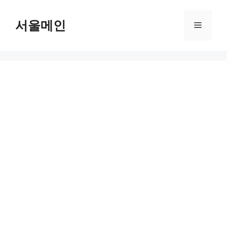
Skip
to
서울메인
Menu
content