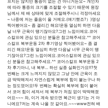
프지는 않지만 통증이 없는 건 아니거든요~ 개인차
에 따라 통증의 크기를 조절할 수 있기 때문에 원장
님께서 제 배 상태에 맞게 조절해주시니 걱정마세요
~ 나중에 저는 졸음이 올 거예요.(얘기했죠?）)영상
찍어봤어요~ 좀 결리긴 해요!운동 열심히 하면 다음
날 너무 근육이 땡기잖아요?그런 느낌이에요.코어
스칼프에 관심 있으신 분들은 참고해주세요.^^ 코어
스칼프 복부운동 2차 후기영상 찍어봤어요~ 좀 결
리긴 해요!운동 열심히 하면 다음날 너무 근육이 땡
기잖아요?그런 느낌이에요.코어스칼프에 관심 있으
신 분들은 참고해주세요.^^ 코어스칼프 복부운동 2
차 후기아니, 내 복부… 하선 실종 실화인가요!!?첫
번째는 크게 느껴지지 않았고 그냥 안에 근육이 조
금 딱딱해져서 자연스럽게 복부에 힘이 붙는구나 하
는 정도였어요!두 번째는 확실히 복부에 힘이 붙어
서 코어 힘이 세져서 제 복부가 처짐 없이 딱딱해졌
어요~~~ 와, 이거 계속 받으면 복근이 생기는 거 아
니에요?저는 계속 나올 것 같아요.~~~www전혀 배