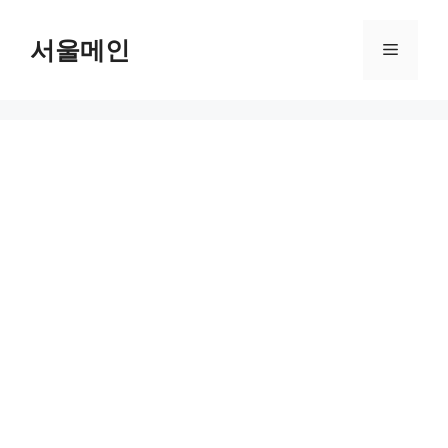
Skip
to
서울메인
Menu
content