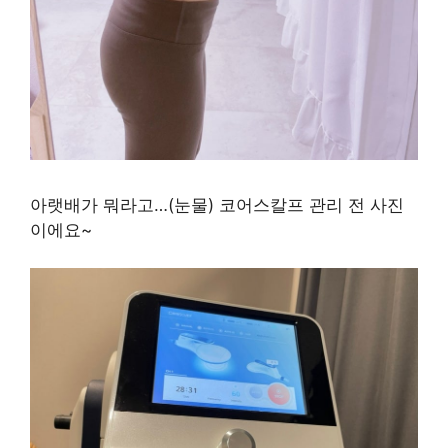
아랫배가 뭐라고…(눈물) 코어스칼프 관리 전 사진
이에요~