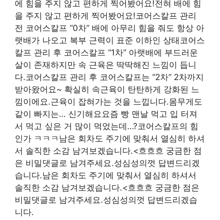
에 힘을 주지 않고 편하게 찍어봤어요!전혀 배에 힘
을 주지 않고 편하게 찍어봤어요!코어스칼프 관리
전 코어스칼프 “0차” 배에 아무리 힘을 줘도 항상 아
랫배가 나오고 복부 근력이 표준 이하인 상태코어스
칼프 관리 후 코어스칼프 “1차” 아랫배에 부드러운
살이 존재하지만 속 근육은 딱딱해진 느낌이 듭니
다.코어스칼프 관리 후 코어스칼프는 “2차” 2차까지
받아왔어요~ 확실히 속근육이 탄탄하게 강화된 느
낌이에요.근육이 잡혀가는 것을 느낍니다.몸무게도
같이 빠지는… 신기해요요즘 빵 맨날 먹고 입 터져
서 먹고 싶은 거 많이 먹었는데…?코어스칼프의 힘
인가 ㅋㅋㅋ남은 회차도 주기에 맞춰서 열심히 하셔
서 솔직한 소감 남겨보겠습니다.<흐흐흐 궁금한 점
은 비밀댓글로 남겨주세요.성심성의껏 답변드리겠
습니다.남은 회차도 주기에 맞춰서 열심히 하셔서
솔직한 소감 남겨보겠습니다.<흐흐흐 궁금한 점은
비밀댓글로 남겨주세요.성심성의껏 답변드리겠습
니다.