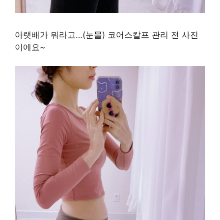
아랫배가 뭐라고…(눈물) 코어스칼프 관리 전 사진
이에요~