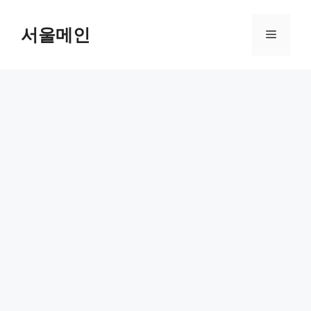
Skip
to
서울메인
Menu
content