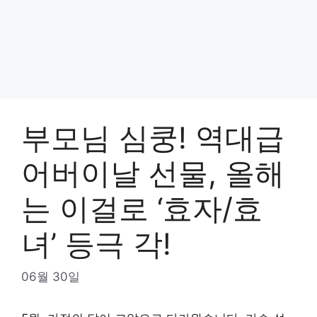
부모님 심쿵! 역대급
어버이날 선물, 올해
는 이걸로 ‘효자/효
녀’ 등극 각!
06월 30일