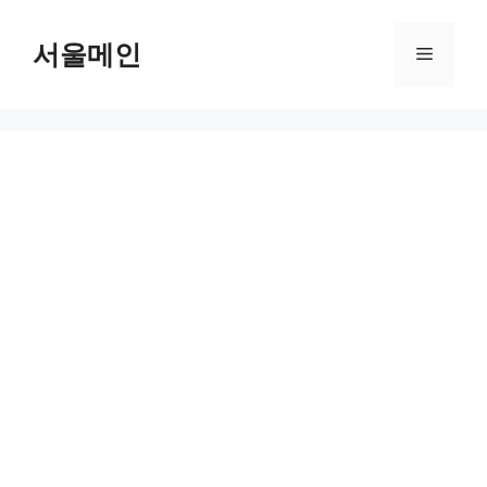
Skip
to
서울메인
Menu
content