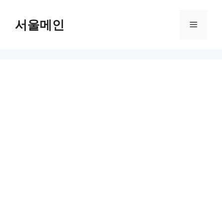
Skip
to
서울메인
Menu
content