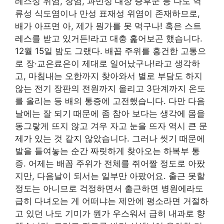
레스성 위염, 장염, 과민성 대장 증후군 등 나도 역
류성 식도염이나 만성 표재성 위염이 존재하므로,
배가 아프면 아, 제가 뭔가를 못 먹구나! 혹은 스트
레스를 받고 있거든!라고 대충 훑어보곤 했습니다.
12월 15일 밤도 그랬다. 배꼽 주위를 흥건한 고통으
로 장·교은료은이 제대로 일어났구나!라고 생각하
고, 마침내는 오한까지 찾아와서 별로 부담도 하지
않는 전기 장판의 전원까지 올리고 3단계까지 온도
를 올리는 등 배의 통증에 고전했습니다. 다만 다음
날에는 잘 되기 때문에 좀 참아 보다는 생각에 몸을
동그랗게 뜨지 않고 겨우 자고 눈을 뜨자 역시 큰 문
제가 있는 것 같지 않았습니다. 그러나 씻기 때문에
발을 들여놓는 순간 짜릿하게 찾아오는 하복부 통
증. 어제는 배꼽 주위가 전체를 쥐어짤 정도로 아팠
지만, 다음날이 되서는 일부만 아팠어요. 출근 못할
정도는 아니므로 걱정하면서 출근하면 병원에라도
급히 다녀오는 게 어떠냐는 제안에 평소라면 거절하
고 있던 나도 기미가 뭔가 우스워서 급히 내과로 향