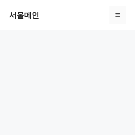
Skip
to
서울메인
Menu
content