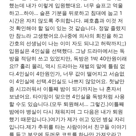
했는데 내가 이렇게 입원했대요. 너무 슬프고 억울
하고…하아… 슬픈 기분을 뒤로하고 침대에 눕고 1
시간은 자지 않도록 주의합니다. 폐호흡과 이것 저
것 확인해야 할 일이 있는 것 같습니다. 정말 졸렸지
만 참느라 고생했어요.(나중에 의사의 회진을 하고
간호의 선생님이 나는 이미 자도 되냐고 허락까지;;)
입원실은 4인실을 선택했다. 그냥 드라마에서는 독
방을 적당히 쓰고 있었지만, 독방은 1박 40만원이래
요!? 홀리 몰리, 역시 드라마는 재벌의 말에 틀림 없
다.4인실이 4만원인가, 너무 값이 떨어지고 서슴없
이 4인실에 선택.4인실도 나쁘지 않았어요. 첫날만
좀 시끄러워서 이틀째 밤이 되기까지는 나 혼자서
보냈어요. 타이밍이 맞으면 4인실을 독방처럼 사용
할 수도 있습니다.(모두 퇴원해서… 그렇긴.)이틀째
밤에야 병실이 다시 채워지며 그 다음은 내가 퇴원
했기 때문입니다.)여기가 제가 쉬고 있던 병실 자리
입니다.제가 추위를 타는 사람이어서 친구들 이야기
를 듣고 부모에 두꺼운 코트를 하나만 가져오라고