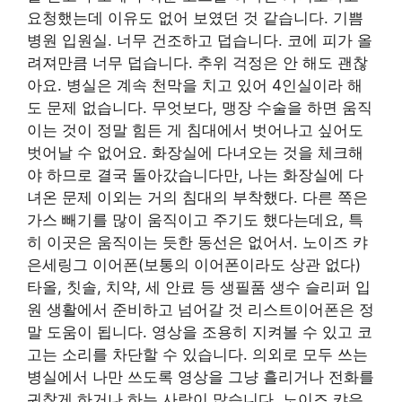
요청했는데 이유도 없어 보였던 것 같습니다. 기쁨
병원 입원실. 너무 건조하고 덥습니다. 코에 피가 올
려져만큼 너무 덥습니다. 추위 걱정은 안 해도 괜찮
아요. 병실은 계속 천막을 치고 있어 4인실이라 해
도 문제 없습니다. 무엇보다, 맹장 수술을 하면 움직
이는 것이 정말 힘든 게 침대에서 벗어나고 싶어도
벗어날 수 없어요. 화장실에 다녀오는 것을 체크해
야 하므로 결국 돌아갔습니다만, 나는 화장실에 다
녀온 문제 이외는 거의 침대의 부착했다. 다른 쪽은
가스 빼기를 많이 움직이고 주기도 했다는데요, 특
히 이곳은 움직이는 듯한 동선은 없어서. 노이즈 캬
은세링그 이어폰(보통의 이어폰이라도 상관 없다)
타올, 칫솔, 치약, 세 안료 등 생필품 생수 슬리퍼 입
원 생활에서 준비하고 넘어갈 것 리스트이어폰은 정
말 도움이 됩니다. 영상을 조용히 지켜볼 수 있고 코
고는 소리를 차단할 수 있습니다. 의외로 모두 쓰는
병실에서 나만 쓰도록 영상을 그냥 흘리거나 전화를
귀찮게 하거나 하는 사람이 많습니다. 노이즈 캬은