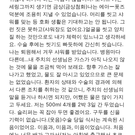
세링그까지 생기면 금상(금상첨화)나는 에아ー폿즈
덕분에 조용히 지낼 수 있었습니다. 머리를 씻고 샤
워를 맞는 등 호화 생활은 기대하고는 안 됩니다. 그
런 짓은 못하고(샤워장도 없어요.)얼굴을 씻고 양치
질 하는 것만으로도 내가 체력이 있느냐고 생각하세
요. 수술 후에는 씻기도 빠듯하에 간신히 씻습니다.
나는 퇴원해서 겨우 샤워를 받았습니다. 병원마다
다른데…내 주치의 선생님은 가스가 아직 나오지 않
는 것에 물을 조금씩 먹어 보래요. 향후 가스는 잘
나가고 했었고, 물도 잘 마시고 있었으므로 큰 문제
는 없었습니다. 환자의 상태와 수술의 경과에 의해
서 다른 조치를 취하는 것 같으니, 주치의 선생님의
말을 듣거나 하시면 되지만, 어쨌든 물은 많이 가지
고 두세요. 저는 500ml 4개를 2박 3일 간 두었습니
다. 슬리퍼는 꼭 잡아 두면 좋겠어요. 구두를 신을
기력이 없습니다.(웃음)수술 당일 식사는 계속된 시
음이었어요. 미음과, 미음과, 미음이었습니다. 처음
에는 너무 배가 고파서(저는 아침에 출근해서 초코