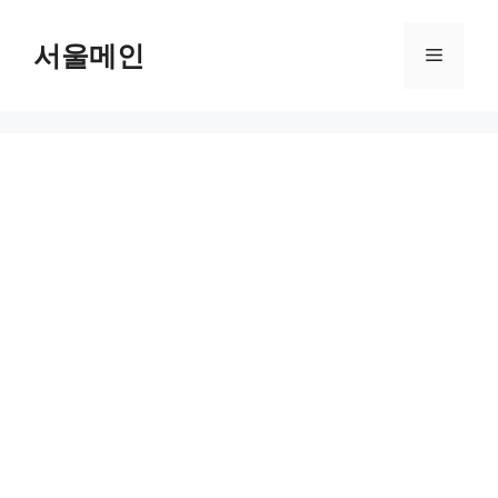
Skip
to
서울메인
Menu
content