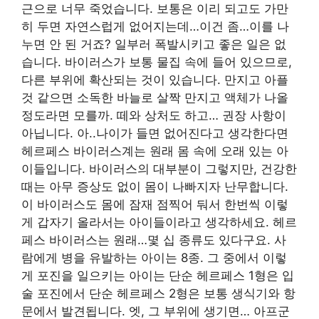
근으로 너무 죽었습니다. 보통은 이리 되고도 가만
히 두면 자연스럽게 없어지는데…이건 좀…이를 나
누면 안 된 거죠? 일부러 폭발시키고 좋은 일은 없
습니다. 바이러스가 보통 물집 속에 들어 있으므로,
다른 부위에 확산되는 것이 있습니다. 만지고 아플
것 같으면 소독한 바늘로 살짝 만지고 액체가 나올
정도라면 모를까. 떼와 상처도 하고… 권장 사항이
아닙니다. 아..나이가 들면 없어진다고 생각한다면
헤르페스 바이러스계는 원래 몸 속에 오래 있는 아
이들입니다. 바이러스의 대부분이 그렇지만, 건강한
때는 아무 증상도 없이 몸이 나빠지자 난무합니다.
이 바이러스도 몸에 잠재 점찍어 둬서 한번씩 이렇
게 갑자기 올라서는 아이들이라고 생각하세요. 헤르
페스 바이러스는 원래…몇 십 종류도 있다구요. 사
람에게 병을 유발하는 아이는 8종. 그 중에서 이렇
게 포진을 일으키는 아이는 단순 헤르페스 1형은 입
술 포진에서 단순 헤르페스 2형은 보통 생식기와 항
문에서 발견됩니다. 엣, 그 부위에 생기면… 아프군