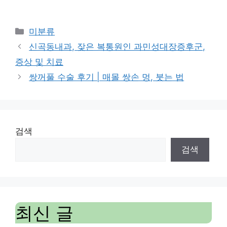
Categories
미분류
신곡동내과, 잦은 복통원인 과민성대장증후군,
증상 및 치료
쌍꺼풀 수술 후기 | 매몰 쌍손 멍, 붓는 법
검색
검색
최신 글