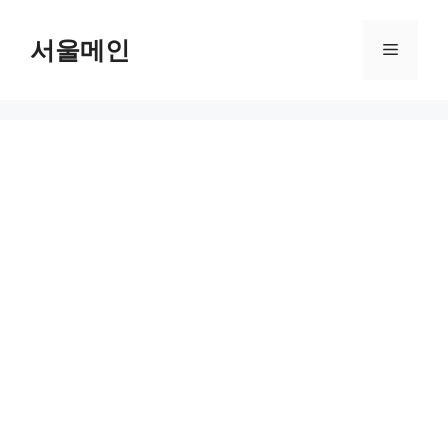
Skip
to
서울메인
Menu
content