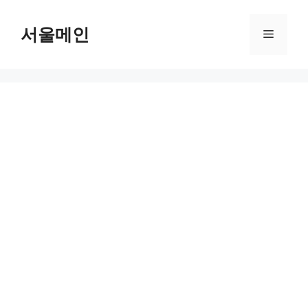
Skip
to
서울메인
Menu
content