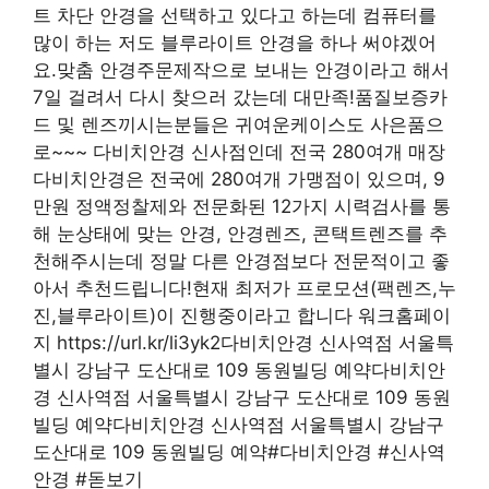
트 차단 안경을 선택하고 있다고 하는데 컴퓨터를
많이 하는 저도 블루라이트 안경을 하나 써야겠어
요.맞춤 안경주문제작으로 보내는 안경이라고 해서
7일 걸려서 다시 찾으러 갔는데 대만족!품질보증카
드 및 렌즈끼시는분들은 귀여운케이스도 사은품으
로~~~ 다비치안경 신사점인데 전국 280여개 매장
다비치안경은 전국에 280여개 가맹점이 있으며, 9
만원 정액정찰제와 전문화된 12가지 시력검사를 통
해 눈상태에 맞는 안경, 안경렌즈, 콘택트렌즈를 추
천해주시는데 정말 다른 안경점보다 전문적이고 좋
아서 추천드립니다!현재 최저가 프로모션(팩렌즈,누
진,블루라이트)이 진행중이라고 합니다 워크홈페이
지 https://url.kr/li3yk2다비치안경 신사역점 서울특
별시 강남구 도산대로 109 동원빌딩 예약다비치안
경 신사역점 서울특별시 강남구 도산대로 109 동원
빌딩 예약다비치안경 신사역점 서울특별시 강남구
도산대로 109 동원빌딩 예약#다비치안경 #신사역
안경 #돋보기