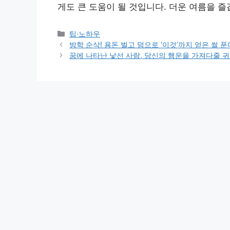
게도 큰 도움이 될 것입니다. 더운 여름을 
Categories
팁·노하우
방학 순삭! 용돈 벌고 덤으로 ‘이것’까지 얻은 썰 
꿈에 나타난 낯선 사람, 당신의 행운을 가져다줄 귀