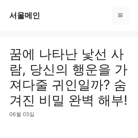
Skip
to
서울메인
Menu
content
꿈에 나타난 낯선 사
람, 당신의 행운을 가
져다줄 귀인일까? 숨
겨진 비밀 완벽 해부!
06월 05일