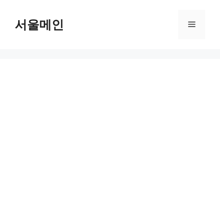
Skip
to
서울메인
Menu
content