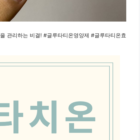
법을 관리하는 비결! #글루타티온영양제 #글루타티온효