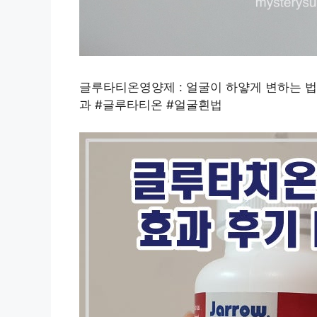
글루타티온영양제 : 얼굴이 하얗게 변하는 
과 #글루타티온 #얼굴흰법