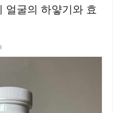
 얼굴의 하얗기와 효
지