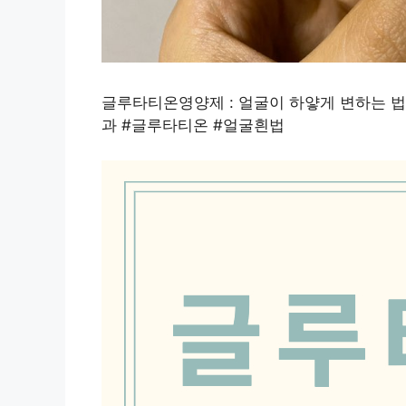
글루타티온영양제 : 얼굴이 하얗게 변하는 
과 #글루타티온 #얼굴흰법