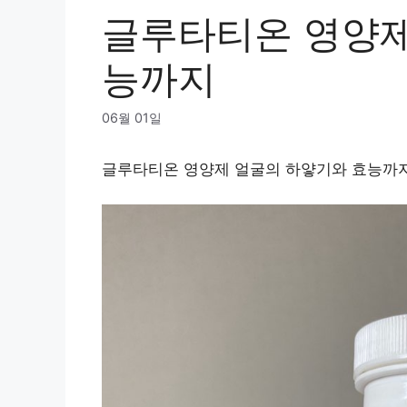
글루타티온 영양제
능까지
06월 01일
글루타티온 영양제 얼굴의 하얗기와 효능까