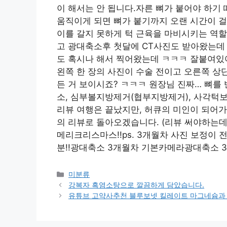
이 해서는 안 됩니다.자른 뼈가 붙어야 하기
움직이게 되면 뼈가 붙기까지 오랜 시간이 걸
이를 갈지 못하게 턱 근육을 마비시키는 역할
고 광대축소후 첫달에 CT사진도 받아왔는데 
도 혹시나 해서 찍어왔는데 ㅋㅋㅋ 잘붙여있
왼쪽 한 장의 사진이 수술 전이고 오른쪽 상
든 거 보이시죠? ㅋㅋㅋ 원장님 진짜… 뼈를 
소, 심부볼지방제거(협부지방제거), 사각턱
리뷰 여행은 끝났지만, 허큐의 미인이 되어가는
의 리뷰로 돌아오겠습니다. (리뷰 써야하는데
메리크리스마스!!ps. 3개월차 사진 보정이 
분!!광대축소 3개월차 기본카메라광대축소 
Categories
미분류
강복자 흑염소탕으로 깔끔하게 담았습니다.
유튜브 고약사추천 블루보넷 킬레이트 마그네슘과