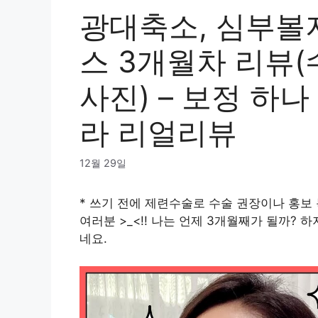
광대축소, 심부볼
스 3개월차 리뷰(
사진) – 보정 하
라 리얼리뷰
12월 29일
* 쓰기 전에 제련수술로 수술 권장이나 홍보
여러분 >_<!! 나는 언제 3개월째가 될까? 
네요.