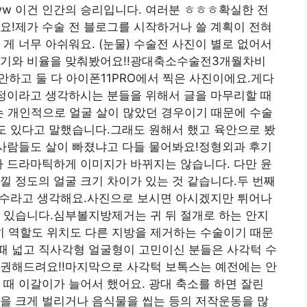
w 이건 인간의 승리입니다. 여러분 ㅎㅎㅎ확실한 전
요!제가 수술 전 블로그를 시작하거나 쓸 계획이 전혀
게 너무 아쉬워요. (눈물) 수술전 사진이 별로 없어서
크기와 비율을 맞춰봤어요!!광대축소수술전3개월차비
안하고 둘 다 아이폰11PRO에서 찍은 사진이에요.게다
보정이라고 생각하시는 분들을 위해서 글을 마무리할 때
는 개인적으로 얼굴 살이 많았던 경우이기 때문에 수술
수도 있다고 말했습니다.그래도 원해서 했고 육안으로 봤
 사람들도 살이 빠졌냐고 다들 물어봐요!정형외과 후기
가 드라마틱하게 이미지가 바뀌지는 않습니다. 다만 윤
낄 정도의 얼굴 크기 차이가 있는 것 같습니다.두 번째
한 수라고 생각해요.사진으로 보시면 아시겠지만 튀어나
 있습니다.심부볼지방제거는 귀 뒤 절개로 하는 안지
 역할도 위치도 다른 지방을 제거하는 수술이기 때문
때 넓고 직사각형 얼굴형이 고민이신 분들은 사각턱 수
 권해드려요!!마지막으로 사각턱 보톡스는 예전에는 안
 때 이갈이가 늘어서 했어요. 광대 축소를 하면 잘린
을 크게 벌리거나 음식물을 씹는 등의 저작운동을 많