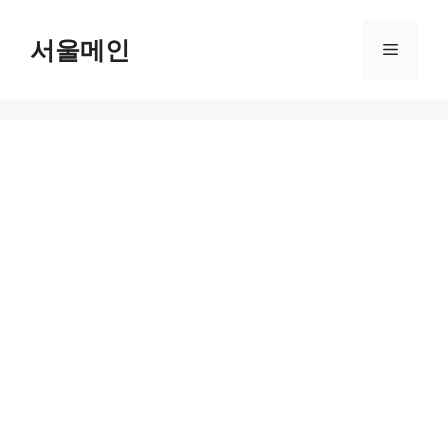
Skip
to
서울메인
Menu
content