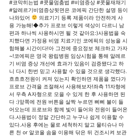
#코막히는법 #콧물멈춤법 #비염증상 #콧물재채기
#알레르기비염증상뒷면은 코에픽 간단한 설명 등이
나와있어
의료기기 등록 제품이라 안전하게 사
용 가능해!◆추가 프로브 이렇게 색상이 다르니 남
편과 하나씩 사용하시면 될 것 같아요:)사용법을 숙
지했다면 가정용 비염 치료기인 코에픽의 성능을 시
험해볼 시간이다!아 그전에 중요정보 체크하고 가자
~!코에픽은 영국 왕립병원 임상시험을 통해 알레르
기 비염 증상 개선에 효과가 있음이 검증됐다고 하
니 다시 한번 믿고 사용할 수 있을 것으로 생각했다.
흐흐흐전원이 켜져 있는지 확인하면 제품을 껐다가
프로브 간격을 조절해서 사용해보자!좌측 11자형에
서 우측 A자형으로 모을 수 있게 한 후 사용하면 된
다 :)앞쪽에 전원 버튼을 살짝 누르면 삐삐 불이 들
어오는데 프로브와 함께 빛이 들어와 전원이 들어온
다.사용법이 정말 간단하고 누구나 쉽게 이용할 수
있다.사용 후에는 물로 세척하지 말고 물티슈나 마
른 천 or 알코올 솜을 이용해 닦은 뒤 건조시켜 보관