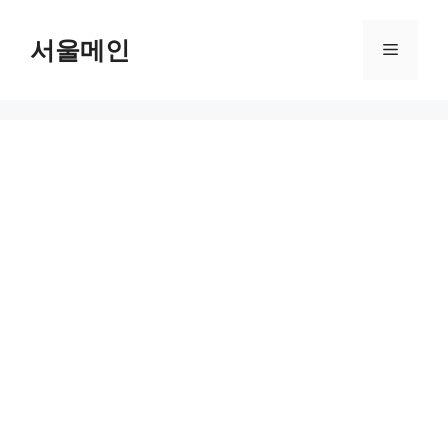
Skip
to
서울메인
Menu
content