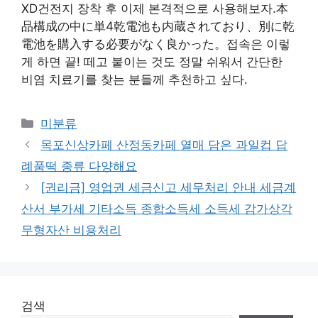
XD건전지 장착 후 이제 본격적으로 사용해보자.本
品構成の中に単4乾電池も内蔵されており、別に乾
電池を購入する必要がなく良かった。접속은 이렇
게 하면 끝! 떼고 붙이는 것도 정말 쉬워서 간단한
비염 치료기를 찾는 분들께 추천하고 싶다.
Categories
미분류
목포신상카페 산정동카페 열매 담은 과일컵 답
례품떡 종류 다양해요
[권리금] 영업권 세금신고 세무처리 안내 세금계
산서 부가세 기타소득 종합소득세 소득세 감가상각
무형자산 비용처리
검색