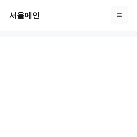
Skip
to
서울메인
Menu
content