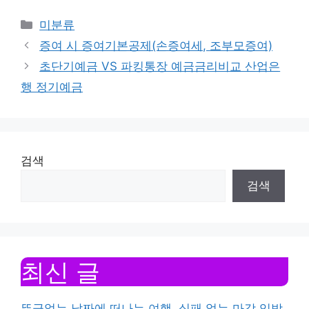
Categories
미분류
증여 시 증여기본공제(손증여세, 조부모증여)
초단기예금 VS 파킹통장 예금금리비교 산업은
행 정기예금
검색
검색
최신 글
뜬금없는 날짜에 떠나는 여행, 실패 없는 마감 임박